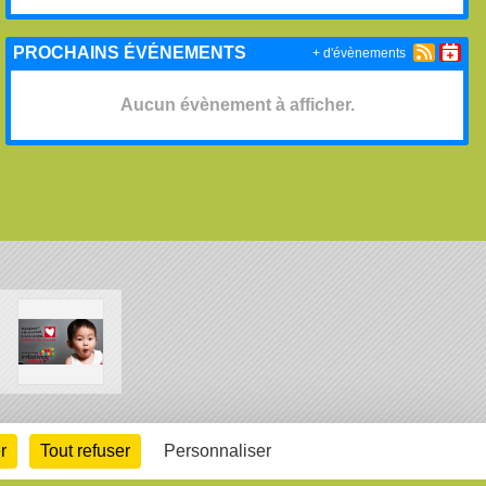
PROCHAINS ÉVÉNEMENTS
+ d'évènements
Aucun évènement à afficher.
arte cookies
Gestion des cookies
r
Tout refuser
Personnaliser
s légales
Signaler un contenu inapproprié