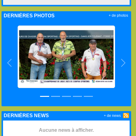
DERNIÈRES PHOTOS
+ de photos
Précedent
Suiva
DERNIÈRES NEWS
+ de news
Aucune news à afficher.