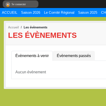
Panneau de gestion des cookies
Se connecter
ACCUEIL
Saison 2026
Le Comité Régional
Saison 2025
CH
Accueil
Les évènements
LES ÉVÈNEMENTS
Évènements à venir
Évènements passés
Aucun événement