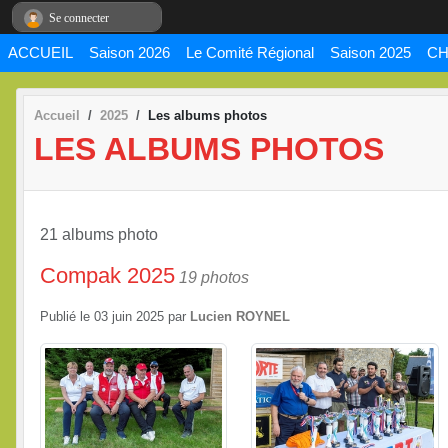
Panneau de gestion des cookies
Se connecter
ACCUEIL
Saison 2026
Le Comité Régional
Saison 2025
CH
Accueil
2025
Les albums photos
LES ALBUMS PHOTOS
21 albums photo
Compak 2025
19 photos
Publié le
03 juin 2025
par
Lucien ROYNEL