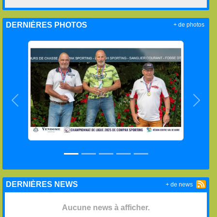
DERNIÈRES PHOTOS
+ de photos
Précedent
Suiva
DERNIÈRES NEWS
+ de news
Aucune news à afficher.