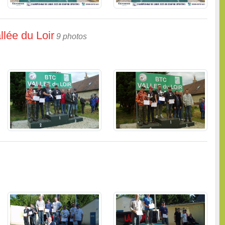
llée du Loir
9 photos